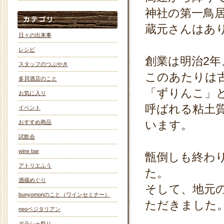
神社の第一鳥
蔵元さんはあ
日々の出来事
レシピ
創業は明治2
スタッフのつぶやき
このあたりは
多貝酒店のこと
「ずりんこ」
お気に入り
呼ばれる粘土
イベント
います。
おすすめ商品
試飲会
wine bar
甑倒しも終わ
アトリエふう
た。
酒蔵めぐり
そして、地元
bunyomonのこと（ワインセミナー）
ただきました
neoベジタリアン
ガラシャ祭り