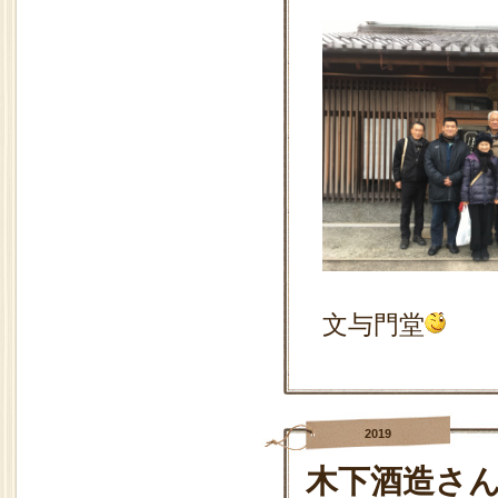
文与門堂
2019
木下酒造さ