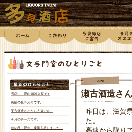
2020
瀬古酒造さ
雪彦山 愛山1801入荷です
長龍の夏吟入荷です。
昨日は、滋賀
平六酒造さんから入荷です。
た。
今月のチーズです。
豊の秋 夏生 簾風入荷しました。
高速から降り