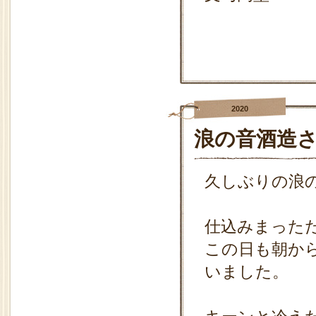
2020
浪の音酒造
久しぶりの浪
仕込みまった
この日も朝か
いました。