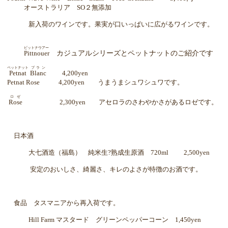
オーストラリア
SO
２無添加
新入荷のワインです。果実が口いっぱいに広がるワインです。
ピットナウアー
Pittnouer
カジュアルシリーズとペットナットのご紹介です
ペットナット
ブラン
Petnat
Blanc
4,200yen
Petnat Rose
4,200yen
うまうまシュワシュワです。
ロゼ
Rose
2,300yen
アセロラのさわやかさがあるロゼです。
日本酒
大七酒造（福島） 純米生?熟成生原酒
720ml 2,500yen
安定のおいしさ、綺麗さ、キレのよさが特徴のお酒です。
食品 タスマニアから再入荷です。
Hill Farm
マスタード グリーンペッパーコーン
1,450yen