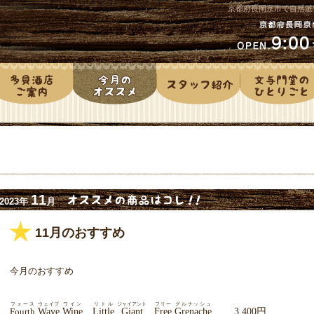
京都府長岡京市で自然派
11
2023年
月
11月のおすすめ
今月のおすすめ
フォース
ウェイブ
ワイン
リトル
ジャイアント
フリー
グルナッシュ
Fourth
Wave
Wine
Little
Giant
Free
Grenache
3,400
円