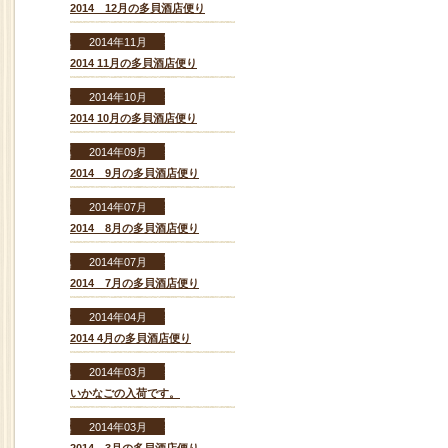
2014 12月の多貝酒店便り
2014年11月
2014 11月の多貝酒店便り
2014年10月
2014 10月の多貝酒店便り
2014年09月
2014 9月の多貝酒店便り
2014年07月
2014 8月の多貝酒店便り
2014年07月
2014 7月の多貝酒店便り
2014年04月
2014 4月の多貝酒店便り
2014年03月
いかなごの入荷です。
2014年03月