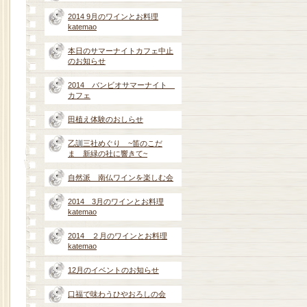
2014 9月のワインとお料理
katemao
本日のサマーナイトカフェ中止
のお知らせ
2014 バンビオサマーナイト
カフェ
田植え体験のおしらせ
乙訓三社めぐり ~笛のこだ
ま 新緑の社に響きて~
自然派 南仏ワインを楽しむ会
2014 3月のワインとお料理
katemao
2014 ２月のワインとお料理
katemao
12月のイベントのお知らせ
口福で味わうひやおろしの会