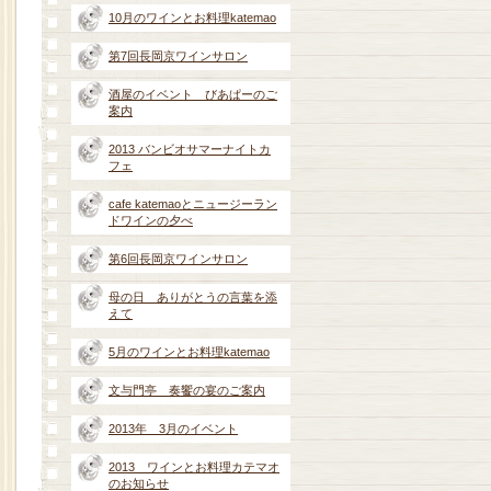
10月のワインとお料理katemao
第7回長岡京ワインサロン
酒屋のイベント びあぱーのご
案内
2013 バンビオサマーナイトカ
フェ
cafe katemaoとニュージーラン
ドワインの夕べ
第6回長岡京ワインサロン
母の日 ありがとうの言葉を添
えて
5月のワインとお料理katemao
文与門亭 奏饗の宴のご案内
2013年 3月のイベント
2013 ワインとお料理カテマオ
のお知らせ