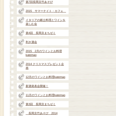
第7回長岡京竹あそび
2015 サマーナイト・カフェ
イタリアの郷土料理とワインを
楽しむ会
第4回 長岡京まちゼミ
利き酒会
2015 2月のワインとお料理
katemao
2014 クリスマスプレゼント企
画
12月のワインとお料理katemao
新酒発表会開催！
11月のワインとお料理katemao
第3回 長岡京まちゼミ
長岡京竹あそび 2014