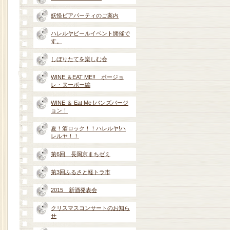
妖怪ビアパーティのご案内
ハレルヤビールイベント開催で
す。
しぼりたてを楽しむ会
WINE ＆EAT ME!! ボージョ
レ・ヌーボー編
WINE ＆ Eat Me !バンズバージ
ョン！
夏！酒ロック！！ハレルヤ!ハ
レルヤ！！
第6回 長岡京まちゼミ
第3回ふるさと軽トラ市
2015 新酒発表会
クリスマスコンサートのお知ら
せ