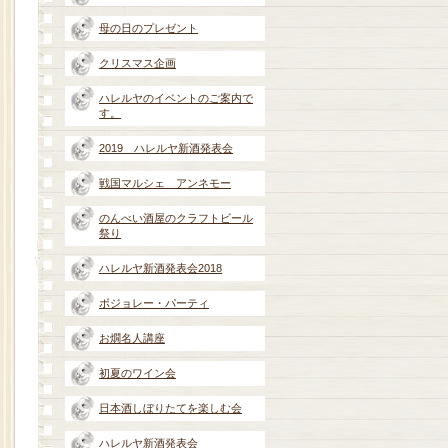
母の日のプレゼント
クリスマス企画
ハレルヤのイベントのご案内で
す。
2019 ハレルヤ新酒発表会
戦国マルシェ アンネモー
のんべい酒屋のクラフトビール
祭り
ハレルヤ新酒発表会2018
ボジョレー・パーティ
お燗名人講座
初夏のワイン会
日本酒しぼりたてを楽しむ会
ハレルヤ新酒発表会