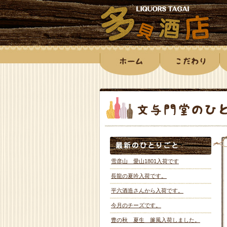
雪彦山 愛山1801入荷です
長龍の夏吟入荷です。
平六酒造さんから入荷です。
今月のチーズです。
豊の秋 夏生 簾風入荷しました。