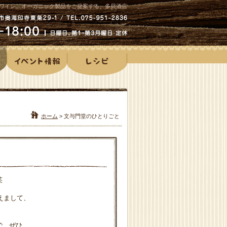
ワイン、オーガニック製品をご提案する、多貝酒店
ホーム
>
文与門堂のひとりごと
笑
えまして、
で、ぜひ、