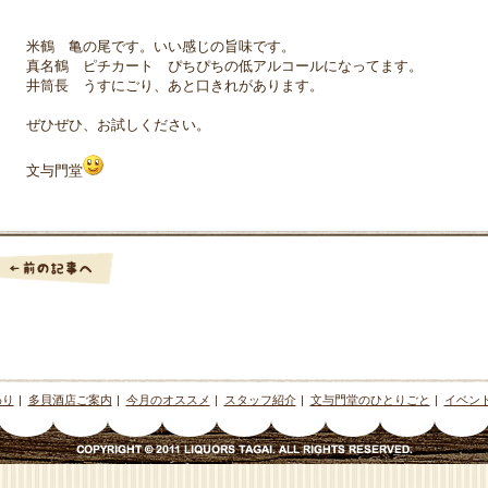
米鶴 亀の尾です。いい感じの旨味です。
真名鶴 ピチカート ぴちぴちの低アルコールになってます。
井筒長 うすにごり、あと口きれがあります。
ぜひぜひ、お試しください。
文与門堂
わり
|
多貝酒店ご案内
|
今月のオススメ
|
スタッフ紹介
|
文与門堂のひとりごと
|
イベン