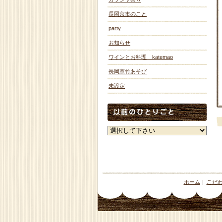
長岡京市のこと
party
お知らせ
ワインとお料理 katemao
長岡京竹あそび
未設定
ホーム
|
こだ