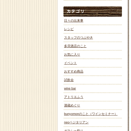
日々の出来事
レシピ
スタッフのつぶやき
多貝酒店のこと
お気に入り
イベント
おすすめ商品
試飲会
wine bar
アトリエふう
酒蔵めぐり
bunyomonのこと（ワインセミナー）
neoベジタリアン
ガラシャ祭り