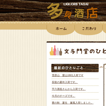
雪彦山 愛山1801入荷です
長龍の夏吟入荷です。
平六酒造さんから入荷です。
今月のチーズです。
豊の秋 夏生 簾風入荷しました。