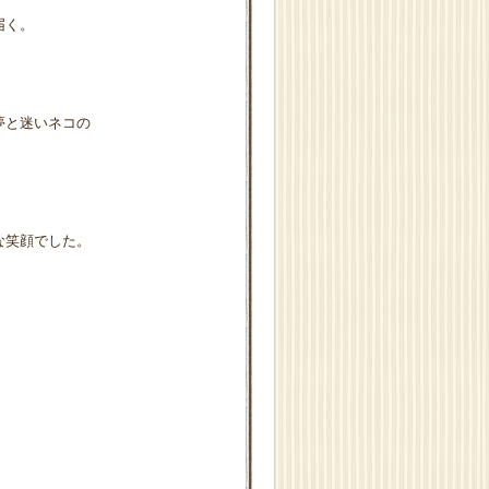
届く。
夢と迷いネコの
な笑顔でした。