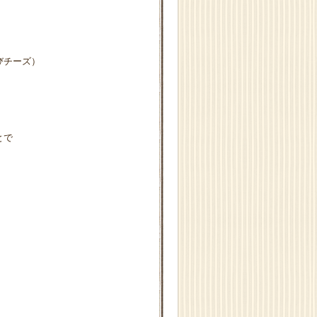
、
びチーズ）
とで