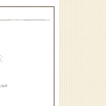
。
、
す。
て、
たちの